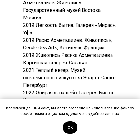
Ахметвалиев. Живопись.
Государственный музей Востока.
Москва
2019 Легкость бытия. Галерея «Мирас».
Уфа
2019 Расих Ахметвалиев. Живопись»,
Cercle des Arts, Котиньяк, Франция.
2019 Живопись Расиха Ахметвалиева.
Картинная галерея, Салават.
2021 Теплый ветер. Музей
современного искусства Эрарта. Санкт-
Петербург.
2022 Опираясь на небо. Галерея Бизон.
Казань
2023 Меняя пространство. Галерея
Используя данный сайт, вы даёте согласие на использование файлов
cookie, помогающих нам сделать его удобнее для вас.
Мирас. Уфа
2024 В гостях у Тюлькина.
OK
Мемориальный дом-музей А.Э.
Тюлькина. Уфа