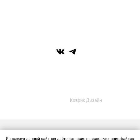
вс: выходной
г. Уфа, ул. Цюрупы 7, SHERATONPLAZA
Ufa - Congress Hotel, 2 этаж
© Галерея MIRAS
+7 (989) 957-40-16
+7 (917) 359‑05‑57
ufa.miras@gmail.com
Разработано в
Коврик Дизайн
Публичная оферта
Политика конфиденциальности
Используя данный сайт, вы даёте согласие на использование файлов