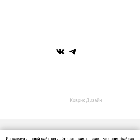
вс: выходной
г. Уфа, ул. Цюрупы 7, SHERATONPLAZA
Ufa - Congress Hotel, 2 этаж
© Галерея MIRAS
+7 (989) 957-40-16
+7 (917) 359‑05‑57
ufa.miras@gmail.com
Разработано в
Коврик Дизайн
Публичная оферта
Политика конфиденциальности
Используя данный сайт, вы даёте согласие на использование файлов