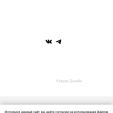
вс: выходной
г. Уфа, ул. Цюрупы 7, SHERATONPLAZA
Ufa - Congress Hotel, 2 этаж
© Галерея MIRAS
+7 (989) 957-40-16
+7 (917) 359‑05‑57
ufa.miras@gmail.com
Разработано в
Коврик Дизайн
Публичная оферта
Политика конфиденциальности
Используя данный сайт, вы даёте согласие на использование файлов