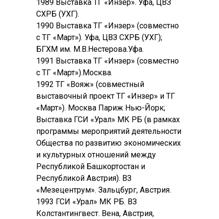
1989 Выставка ТГ «Инзер». Уфа, ЦВЗ
СХРБ (УХГ).
1990 Выставка ТГ «Инзер» (совместно
с ТГ «Март»). Уфа, ЦВЗ СХРБ (УХГ);
БГХМ им. М.В.Нестерова.Уфа.
1991 Выставка ТГ «Инзер» (совместно
с ТГ «Март»).Москва.
1992 ТГ «Вояж» (совместный
выставочный проект ТГ «Инзер» и ТГ
«Март»). Москва Париж Нью-Йорк;
Выставка ГСИ «Урал» МК РБ (в рамках
программы мероприятий деятельности
Общества по развитию экономических
и культурных отношений между
Республикой Башкортостан и
Республикой Австрия). ВЗ
«Мезецентрум». Зальцбург, Австрия.
1993 ГСИ «Урал» МК РБ. ВЗ
Колстантингвест. Вена, Австрия,