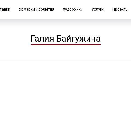
тавки
Ярмарки и события
Художники
Услуги
Проекты
Галия Байгужина