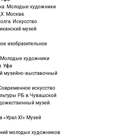
вка. Молодые художники
Х. Москва.
олга. Искусство
иканский музей
ое изобразительное
с «Молодые художники
. Уфа
ый музейно-выставочный
Современное искусство
ультуры РБ в Чувашской
удожественный музей.
 «Урал ХI» Музей
ений молодых художников