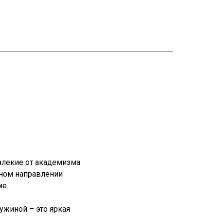
алекие от академизма
вном направлении
ме.
ужиной – это яркая