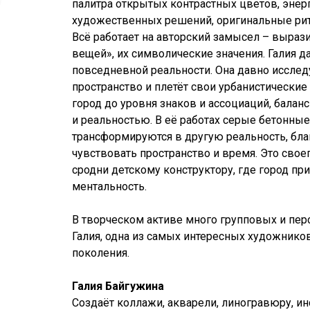
палитра открытых контрастных цветов, энер
художественных решений, оригинальные рит
Всё работает на авторский замысел – выраз
вещей», их символические значения. Галия д
повседневной реальности. Она давно исслед
пространство и плетёт свои урбанистически
город до уровня знаков и ассоциаций, балан
и реальностью. В её работах серые бетонны
трансформируются в другую реальность, бл
чувствовать пространство и время. Это свое
сродни детскому конструктору, где город пр
ментальность.
В творческом активе много групповых и пер
Галия, одна из самых интересных художнико
поколения.
Галия Байгужина
Создаёт коллажи, акварели, линогравюру, ин