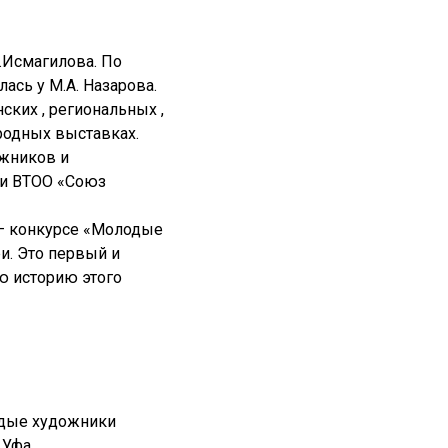
.Исмагилова. По
ась у М.А. Назарова.
ских , региональных ,
родных выставках.
ожников и
ии ВТОО «Союз
 – конкурсе «Молодые
и. Это первый и
ю историю этого
одые художники
 Уфа.