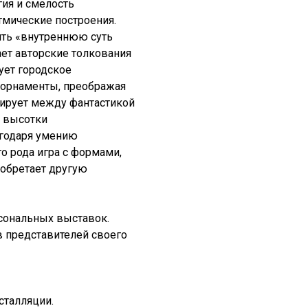
гия и смелость
мические построения.
ить «внутреннюю суть
ает авторские толкования
ует городское
е орнаменты, преображая
сирует между фантастикой
е высотки
агодаря умению
го рода игра с формами,
иобретает другую
сональных выставок.
в представителей своего
сталляции.