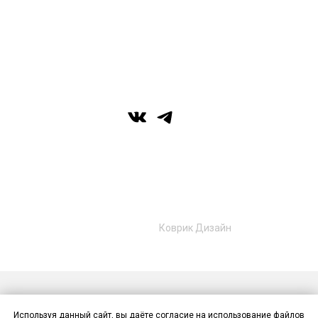
вс: выходной
г. Уфа, ул. Цюрупы 7, SHERATONPLAZA
Ufa - Congress Hotel, 2 этаж
© Галерея MIRAS
+7 (989) 957-40-16
+7 (917) 359‑05‑57
ufa.miras@gmail.com
Разработано в
Коврик Дизайн
Публичная оферта
Политика конфиденциальности
Используя данный сайт, вы даёте согласие на использование файлов