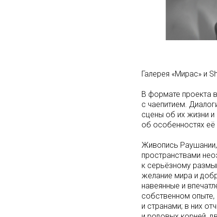
Галерея «Мирас» и Sh
В формате проекта 
с чаепитием. Диалог
сцены об их жизни и
об особенностях её р
Живопись Раушании, 
пространствами неоэ
к серьёзному размы
желание мира и добр
навеянные и впечат
собственном опыте, 
и странами; в них о
и родовых корней, 