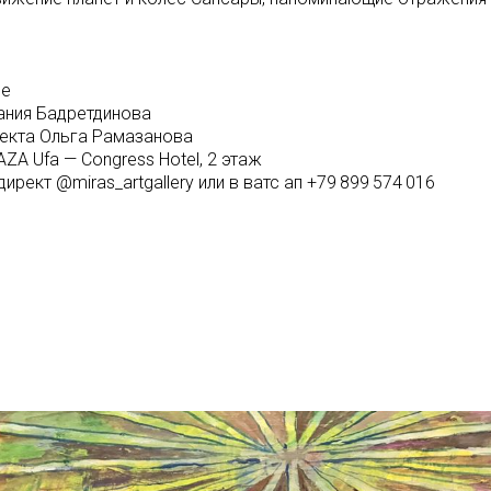
ве
ания Бадретдинова
оекта Ольга Рамазанова
A Ufa — Congress Hotel, 2 этаж
директ @miras_artgallery или в ватс ап +79 899 574 016