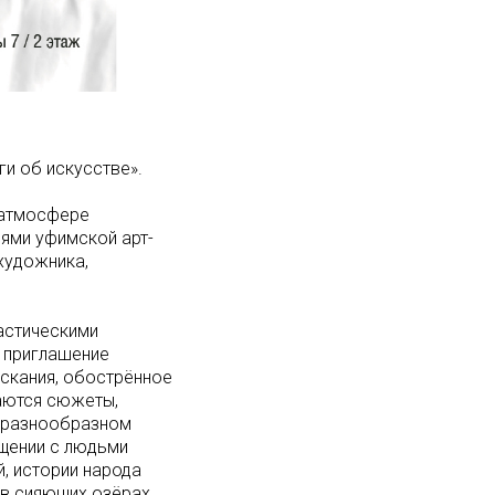
ги об искусстве».
 атмосфере
лями уфимской арт-
художника,
астическими
, приглашение
скания, обострённое
ваются сюжеты,
а разнообразном
бщении с людьми
й, истории народа
 в сияющих озёрах