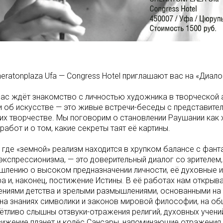
eratonplaza Ufa — Congress Hotel приглашают вас на «Диало
вас ждёт знакомство с личностью художника в творческой
и об искусстве — это живые встречи-беседы с представите
 их творчестве. Мы поговорим о становлении Раушании как 
абот и о том, какие секреты таят её картины.
где «земной» реализм находится в хрупком балансе с фант
кспрессионизма, — это доверительный диалог со зрителем
шлению о высоком предназначении личности, её духовные и
а и, наконец, постижение Истины. В её работах нам откры
лениями детства и зрелыми размышлениями, основанными н
на знаниях символики и законов мировой философии, на о
тчётливо слышны отзвуки-отражения религий, духовных учени
движение планет и колёс Сансары, напоминающие отражения