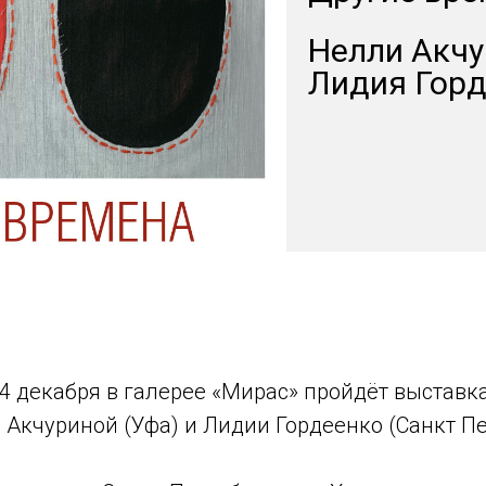
Нелли Акч
Лидия Гор
24 декабря в галерее «Мирас» пройдёт выставк
Акчуриной (Уфа) и Лидии Гордеенко (Санкт Пе