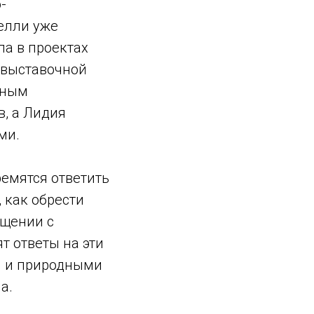
-
елли уже
ла в проектах
 выставочной
ьным
, а Лидия
ми.
емятся ответить
 как обрести
бщении с
т ответы на эти
ем и природными
а.