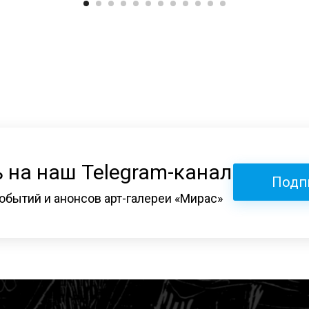
 на наш Telegram-канал
Подп
обытий и анонсов арт-галереи «Мирас»