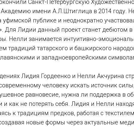
окончили Санкт-Петербургскую Художественно
кадемию имени А.Л.Штиглица в 2014 году. Н
а уфимской публике и неоднократно участвова
». Для Лидии данный проект станет дебютом в
фы. Нелли занимается интуитивно-эмоционал
м традиций татарского и башкирского народов
славянскими и западноевропейскими символа
едениях Лидия Гордеенко и Нелли Акчурина стр
 современному человеку искать источник силы,
душевное равновесие, нужна ли поддержка в о
и как не потерять себя. Лидия и Нелли находя
аясь к традициям предков, работая с текстил
создавая новые формы через актуальные меди