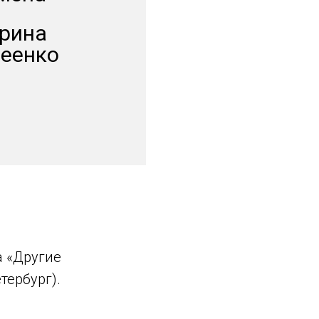
урина
деенко
а «Другие
тербург).