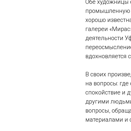
Обе художницы 
промышленную А
хорошо известн
галереи «Мирас
деятельности У
переосмысление
вдохновляется 
В своих произв
на вопросы: где
спокойствие и 
другими людьми 
вопросы, обращ
материалами и 