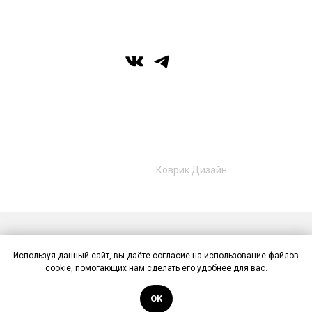
© Галерея MIRAS
+7 (989) 957-40-16
+7 (917) 359‑05‑57
ufa.miras@gmail.com
Разработано в
Коврик Дизайн
Публичная оферта
Политика конфиденциальности
Используя данный сайт, вы даёте согласие на использование файлов
Контакты
cookie, помогающих нам сделать его удобнее для вас.
Back to top
OK