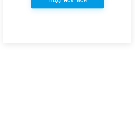
Подписаться
Режим работы:
пн-пт: 12:00-19:00
сб: 12:00-18:00
вс: выходной
г. Уфа, ул. Цюрупы 7, SHERATONPLAZA
Ufa - Congress Hotel, 2 этаж