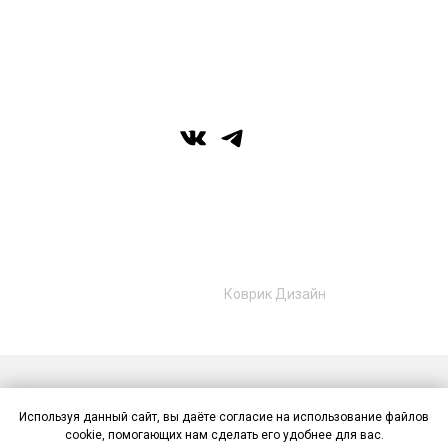
г. Уфа, ул. Цюрупы 7, SHERATONPLAZA
Ufa - Congress Hotel, 2 этаж
© Галерея MIRAS
+7 (989) 957-40-16
+7 (917) 359‑05‑57
ufa.miras@gmail.com
Разработано в
Коврик Дизайн
Публичная оферта
Политика конфиденциальности
Используя данный сайт, вы даёте согласие на использование файлов
Контакты
cookie, помогающих нам сделать его удобнее для вас.