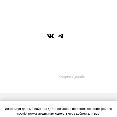
г. Уфа, ул. Цюрупы 7, SHERATONPLAZA
Ufa - Congress Hotel, 2 этаж
© Галерея MIRAS
+7 (989) 957-40-16
+7 (917) 359‑05‑57
ufa.miras@gmail.com
Разработано в
Коврик Дизайн
Публичная оферта
Политика конфиденциальности
Используя данный сайт, вы даёте согласие на использование файлов
Контакты
cookie, помогающих нам сделать его удобнее для вас.