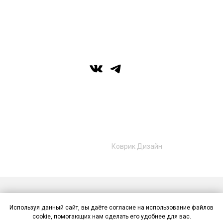
г. Уфа, ул. Цюрупы 7, SHERATONPLAZA
Ufa - Congress Hotel, 2 этаж
© Галерея MIRAS
+7 (989) 957-40-16
+7 (917) 359‑05‑57
ufa.miras@gmail.com
Разработано в
Коврик Дизайн
Публичная оферта
Политика конфиденциальности
Используя данный сайт, вы даёте согласие на использование файлов
Контакты
cookie, помогающих нам сделать его удобнее для вас.