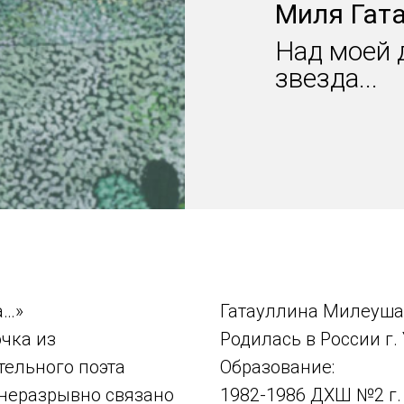
Миля Гат
Над моей 
звезда...
а…»
Гатауллина Милеуша
чка из
Родилась в России г. 
тельного поэта
Образование:
 неразрывно связано
1982-1986 ДХШ №2 г.