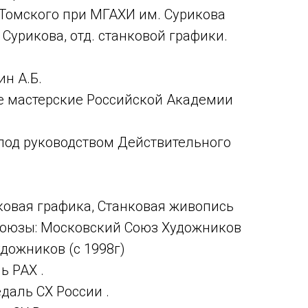
 Томского при МГАХИ им. Сурикова
Сурикова, отд. станковой графики.
ин А.Б.
е мастерские Российской Академии
под руководством Действительного
ковая графика, Станковая живопись
оюзы: Московский Союз Художников
дожников (с 1998г)
ь РАХ .
даль СХ России .