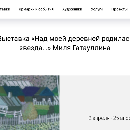
тавки
Ярмарки и события
Художники
Услуги
Проекты
Выставка «Над моей деревней родилас
звезда...» Миля Гатауллина
2 апреля - 25 ап