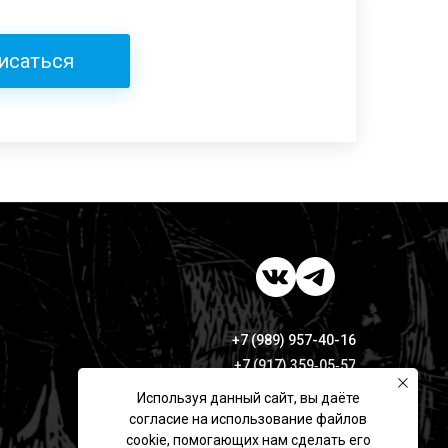
исаться
+7 (989) 957-40-16
+7 (917) 359‑05‑57
ufa.miras@gmail.com
Используя данный сайт, вы даёте
согласие на использование файлов
Разработано в
Коврик Дизайн
cookie, помогающих нам сделать его