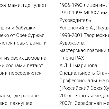
холмами, где гуляет
1986-1990 лицей им.
1990-1998 МГАХИ им. 
Руководитель
ушки и бабушки.
Успенский Б.А., Якуш
еко от Оренбуржья
1998-2001 Творчески
яются новые дома, и
Художеств,
мастерская графики 
 из своих домов на
Члена РАХ
ми соснами летают
А.Д. Шмаринова
 они переселяются
Специальность: Стан
Профессиональные с
( Российский Союз Ху
раем, где раньше
2006г. Золотая медал
ено, пахнущее
2007г. Серебряная ме