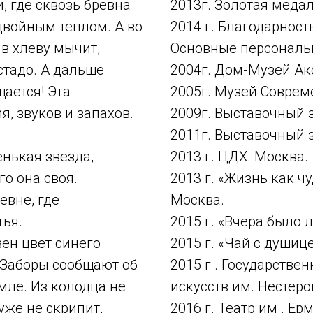
 где сквозь бревна
2013г. Золотая медал
 двойным теплом. А во
2014 г. Благодарнос
 в хлеву мычит,
Основные персональ
стадо. А дальше
2004г. Дом-Музей Ак
ается! Эта
2005г. Музей Соврем
я, звуков и запахов.
2009г. Выставочный 
2011г. Выставочный 
нькая звезда,
2013 г. ЦДХ. Москва.
о она своя.
2013 г. «Жизнь как ч
вне, где
Москва.
ья.
2015 г. «Вчера было 
вен цвет синего
2015 г. «Чай с душиц
. Заборы сообщают об
2015 г . Государств
мле. Из колодца не
искусств им. Нестеров
уже не скрипит,
2016 г. Театр им . Ер