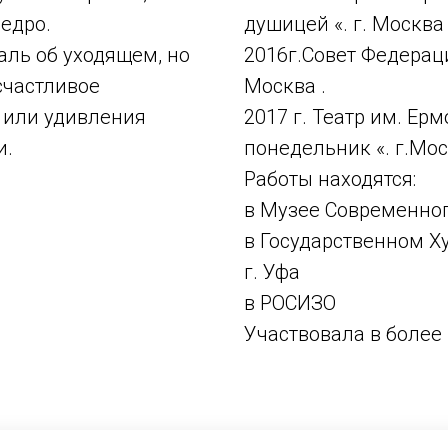
ведро.
душицей «. г. Москва 
аль об уходящем, но
2016г.Совет Федерац
счастливое
Москва .
а или удивления
2017 г. Театр им. Ер
и.
понедельник «. г.Мо
Работы находятся:
в Музее Современног
в Государственном Х
г. Уфа
в РОСИЗО
Участвовала в более 