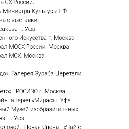
ь СХ России.
ть Министра Культуры РФ
ные выставки:
сакова г. Уфа
енного Искусства г. Моcква
зал МОСХ России. Москва
зал МСХ. Москва
удо». Галерея Зураба Церетели.
лето» . РОСИЗО г. Москва
ей» галерея «Мирас» г Уфа.
енный Музей изобразительных
а. г. Уфа
моловой . Новая Сцена . «Чай с