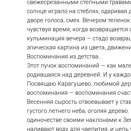
свежесрезанными степными травами,
солнце играло на стеблях, одаривая
дворе голоса, смех. Вечером телёнок
чувствуя время, когда возвращается 
кульминация вечера — стадо возвращ
эпическая картина из цвета, движени
Воспоминания из детства…
Этот пучок воспоминаний — как мале
родившаяся над деревней. И у каждог
Посвящаю Карагушево, любимой дере
воспоминания — воспоминания счаст
Весенняя сырость отвоёвывает у ста
густого летнего неба, оголяя дерево
одиночестве своими наклонами к Зе
наливают воду для чаепития, и цепь 