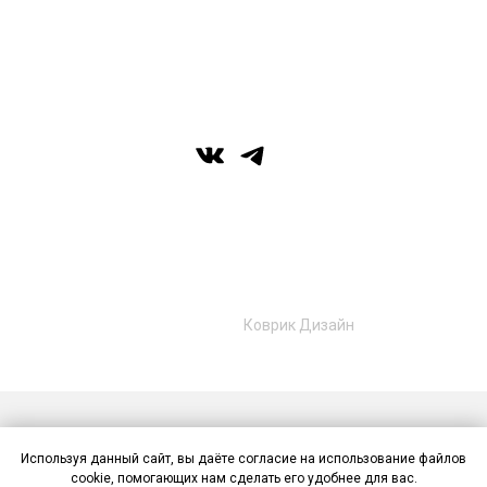
г. Уфа, ул. Цюрупы 7, SHERATONPLAZA
Ufa - Congress Hotel, 2 этаж
© Галерея MIRAS
+7 (989) 957-40-16
+7 (917) 359‑05‑57
ufa.miras@gmail.com
Разработано в
Коврик Дизайн
Публичная оферта
Политика конфиденциальности
Используя данный сайт, вы даёте согласие на использование файлов
Контакты
cookie, помогающих нам сделать его удобнее для вас.