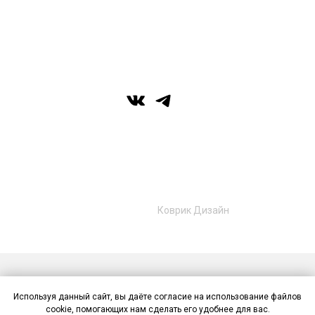
г. Уфа, ул. Цюрупы 7, SHERATONPLAZA
Ufa - Congress Hotel, 2 этаж
© Галерея MIRAS
+7 (989) 957-40-16
+7 (917) 359‑05‑57
ufa.miras@gmail.com
Разработано в
Коврик Дизайн
Публичная оферта
Политика конфиденциальности
Используя данный сайт, вы даёте согласие на использование файлов
Контакты
cookie, помогающих нам сделать его удобнее для вас.