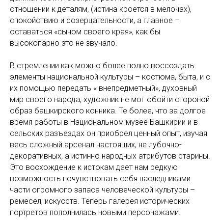
отношении к деталям, (истина кроется в мелочах),
спокойствию и созерцательности, а главное –
оставаться «сыном своего края», как бы
высокопарно это не звучало.
В стремлении как можно более полно воссоздать
элементы национальной культуры – костюма, быта, и с
их помощью передать « внепредметный», духовный
мир своего народа, художник не мог обойти стороной
образ башкирского конника. Те более, что за долгое
время работы в Национальном музее Башкирии и в
сельских разъездах он приобрел ценный опыт, изучая
весь сложный арсенал настоящих, не лубочно-
декоративных, а истинно народных атрибутов старины.
Это восхождение к истокам дает нам редкую
возможность почувствовать себя наследниками
части огромного запаса человеческой культуры –
ремесел, искусств. Теперь галерея исторических
портретов пополнилась новыми персонажами.