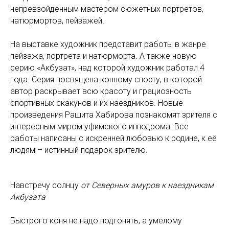
непревзойденным мастером сюжетных портретов,
натюрмортов, пейзажей.
На выставке художник представит работы в жанре
пейзажа, портрета и натюрморта. А также новую
серию «Акбузат», над которой художник работал 4
года. Серия посвящена конному спорту, в которой
автор раскрывает всю красоту и грациозность
спортивных скакунов и их наездников. Новые
произведения Рашита Хабирова познакомят зрителя с
интересным миром уфимского ипподрома. Все
работы написаны с искренней любовью к родине, к её
людям – истинный подарок зрителю.
Навстречу солнцу
от Северных амуров к наездникам
Акбузата
Быстрого коня не надо подгонять, а умелому