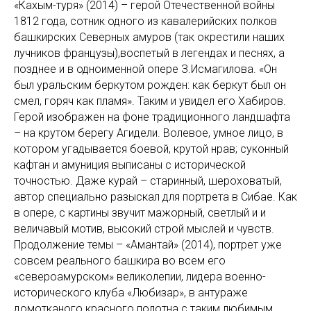
«Кахым-туря» (2014) – герой Отечественной войны
1812 года, сотник одного из кавалерийских полков
башкирских Северных амуров (так окрестили наших
лучников французы),воспетый в легендах и песнях, а
позднее и в одноименной опере З.Исмагилова. «Он
был уральским беркутом рожден: как беркут был он
смел, горяч как пламя». Таким и увидел его Хабиров.
Герой изображен на фоне традиционного ландшафта
– на крутом берегу Агидели. Волевое, умное лицо, в
котором угадывается боевой, крутой нрав; суконный
кафтан и амуниция выписаны с исторической
точностью. Даже курай – старинный, шероховатый,
автор специально разыскал для портрета в Сибае. Как
в опере, с картины звучит мажорный, светлый и и
величавый мотив, высокий строй мыслей и чувств.
Продолжение темы – «Амантай» (2014), портрет уже
совсем реального башкира во всем его
«североамурском» великолепии, лидера военно-
исторического клуба «Любизар», в антураже
домотканого красного полотна с таким любимым