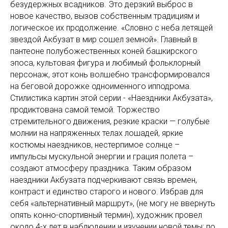
безудержных всадников. Это дерзкий выброс в
новое качество, вызов собственным традициям и
логическое их продолжение. «Словно с неба летящей
звездой Акбузат в мир сошел земной». Главный в
пантеоне полубожественных коней башкирского
эпоса, культовая фигура и любимый фольклорный
персонаж, этот конь волшебно трансформировался
на беговой дорожке одноименного ипподрома.
Стилистика картин этой серии - «Наездники Акбузата»,
продиктована самой темой. Торжество
стремительного движения, резкие краски — голубые
молнии на напряженных телах лошадей, яркие
костюмы наездников, нестерпимое солнце –
импульсы мускульной энергии и грация полета –
создают атмосферу праздника. Таким образом
наездники Акбузата подчеркивают связь времен,
контраст и единство старого и нового. Избрав для
себя «альтернативный маршрут», (не могу не ввернуть
опять конно-спортивный термин), художник провел
около 4-х лет в наблюдении и изучении новой темы; по