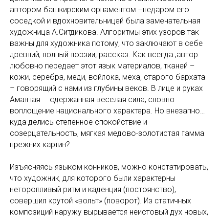
автором башкирским орнаментом –недаром его
соседкой и вдохновительницей была замечательная
художница А.Ситдикова. Алгоритмы этих узоров так
важны для художника потому, что заключают в себе
древний, полный поэзии, рассказ. Как всегда ,автор
любовно передает этот язык материалов, тканей –
кожи, серебра, меди, войлока, меха, старого бархата
– говорящий с нами из глубины веков. В лице и руках
Амантая — сдержанная веселая сила, словно
воплощение национального характера. Но внезапно…
куда делись степенное спокойствие и
созерцательность, мягкая медово-золотистая гамма
прежних картин?
Изъясняясь языком конников, можно констатировать,
что художник, для которого были характерны
неторопливый ритм и каденция (постоянство),
совершил крутой «вольт» (поворот). Из статичных
композиций наружу вырывается неистовый дух новых,