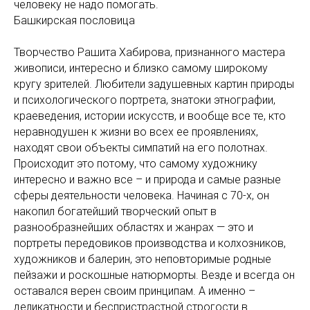
человеку не надо помогать.
Башкирская пословица
Творчество Рашита Хабирова, признанного мастера
живописи, интересно и близко самому широкому
кругу зрителей. Любители задушевных картин природы
и психологического портрета, знатоки этнографии,
краеведения, истории искусств, и вообще все те, кто
неравнодушен к жизни во всех ее проявлениях,
находят свои объекты симпатий на его полотнах.
Происходит это потому, что самому художнику
интересно и важно все – и природа и самые разные
сферы деятельности человека. Начиная с 70-х, он
накопил богатейший творческий опыт в
разнообразнейших областях и жанрах — это и
портреты передовиков производства и колхозников,
художников и балерин, это неповторимые родные
пейзажи и роскошные натюрморты. Везде и всегда он
оставался верен своим принципам. А именно –
деликатности и беспристрастной строгости в