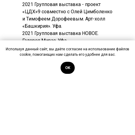
2021 Групповая выставка - проект
«ЦДХ»9 совместно с Олей Цимболенко
и Тимофеем Дорофеевым. Арт-холл
«Башкирия». Уфа.
2021 Групповая выставка НОВОЕ.
Галерея Мирас. Уфа.
2021 Жёсткая вода. В рамках
Используя данный сайт, вы даёте согласие на использование файлов
международного проекта «Птицы и
cookie, помогающих нам сделать его удобнее для вас.
велосипеды». Галерея Мирас. Уфа.
OK
/