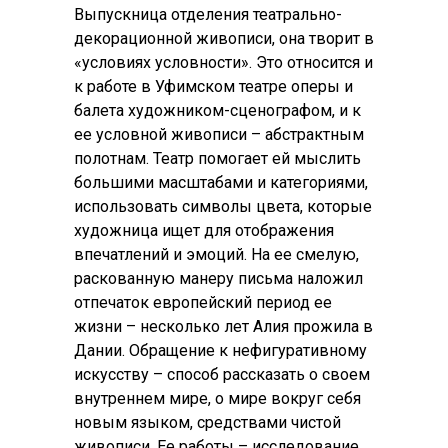
Выпускница отделения театрально-
декорационной живописи, она творит в
«условиях условности». Это относится и
к работе в Уфимском театре оперы и
балета художником-сценографом, и к
ее условной живописи – абстрактным
полотнам. Театр помогает ей мыслить
большими масштабами и категориями,
использовать символы цвета, которые
художница ищет для отображения
впечатлений и эмоций. На ее смелую,
раскованную манеру письма наложил
отпечаток европейский период ее
жизни – несколько лет Алия прожила в
Дании. Обращение к нефигуративному
искусству – способ рассказать о своем
внутреннем мире, о мире вокруг себя
новым языком, средствами чистой
живописи. Ее работы – исследование