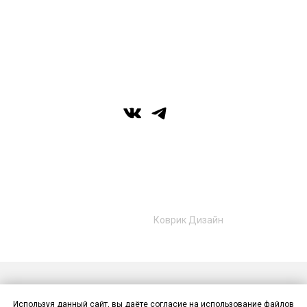
вс: выходной
г. Уфа, ул. Цюрупы 7, SHERATONPLAZA
Ufa - Congress Hotel, 2 этаж
© Галерея MIRAS
+7 (989) 957-40-16
+7 (917) 359‑05‑57
ufa.miras@gmail.com
Разработано в
Коврик Дизайн
Публичная оферта
Политика конфиденциальности
Используя данный сайт, вы даёте согласие на использование файлов