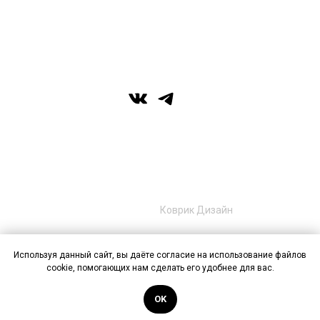
г. Уфа, ул. Цюрупы 7, SHERATONPLAZA
Ufa - Congress Hotel, 2 этаж
© Галерея MIRAS
+7 (989) 957-40-16
+7 (917) 359‑05‑57
ufa.miras@gmail.com
Разработано в
Коврик Дизайн
Используя данный сайт, вы даёте согласие на использование файлов
cookie, помогающих нам сделать его удобнее для вас.
Публичная оферта
Политика конфиденциальности
OK
Контакты