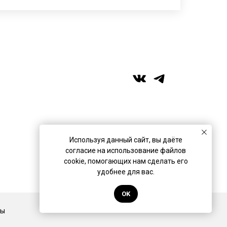
+7 (989) 957-40-16
+7 (917) 359‑05‑57
ufa.miras@gmail.com
Используя данный сайт, вы даёте
согласие на использование файлов
Разработано в
Коврик Дизайн
cookie, помогающих нам сделать его
удобнее для вас.
OK
Back to top
ты