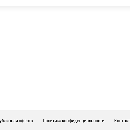
 Hotel, 2 этаж
© Галерея MIRAS
убличная оферта
Политика конфиденциальности
Контак