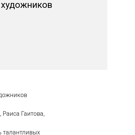
 художников
удожников
 Раиса Гаитова,
ь талантливых