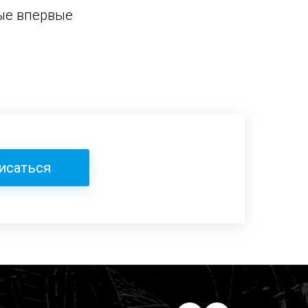
рые впервые
исаться