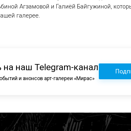
ьбиной Агзамовой и Галиёй Байгужиной, кото
нашей галерее.
 на наш Telegram-канал
Подп
обытий и анонсов арт-галереи «Мирас»