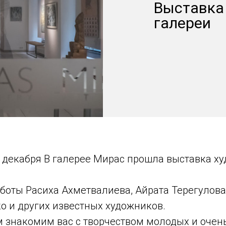
Выставка
галереи
3 декабря В галерее Мирас прошла выставка х
боты Расиха Ахметвалиева, Айрата Терегулова,
о и других известных художников.
м знакомим вас с творчеством молодых и очен