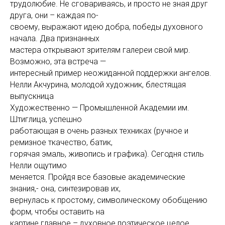
трудолюбие. Не сговариваясь, и просто не зная друг
друга, они – каждая по-
своему, выражают идею добра, победы духовного
начала. Два признанных
мастера открывают зрителям галереи свой мир.
Возможно, эта встреча —
интересный пример неожиданной поддержки ангелов.
Нелли Акчурина, молодой художник, блестящая
выпускница
Художественно — Промышленной Академии им.
Штиглица, успешно
работающая в очень разных техниках (ручное и
ремизное ткачество, батик,
горячая эмаль, живопись и графика). Сегодня стиль
Нелли ощутимо
меняется. Пройдя все базовые академические
знания,- она, синтезировав их,
вернулась к простому, символическому обобщению
форм, чтобы оставить на
картине главное – духовное поэтическое целое,