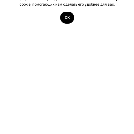
cookie, помогающих нам сделать его удобнее для вас.
+7
OK
Для чего подбираете произведение?
В личную коллекцию или подарок
Для бизнеса (ресторан, гостиница)
Отправить заявку