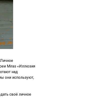
«Личное
реи Miras «Иллюзия
ботают над
мы они используют,
дать своё личное