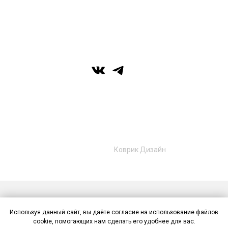
г. Уфа, ул. Цюрупы 7, SHERATONPLAZA
Ufa - Congress Hotel, 2 этаж
© Галерея MIRAS
+7 (989) 957-40-16
+7 (917) 359‑05‑57
ufa.miras@gmail.com
Разработано в
Коврик Дизайн
Публичная оферта
Политика конфиденциальности
Используя данный сайт, вы даёте согласие на использование файлов
Контакты
cookie, помогающих нам сделать его удобнее для вас.