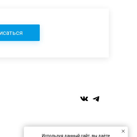
исаться
+7 (989) 957-40-16
+7 (917) 359‑05‑57
ufa.miras@gmail.com
Используя данный сайт, вы даёте