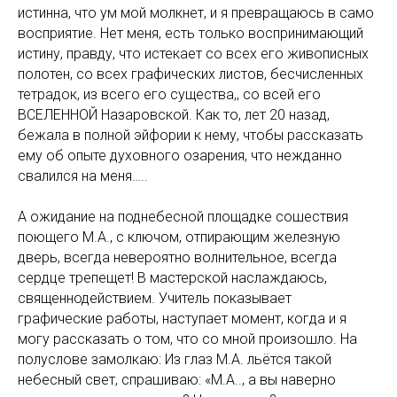
истинна, что ум мой молкнет, и я превращаюсь в само
восприятие. Нет меня, есть только воспринимающий
истину, правду, что истекает со всех его живописных
полотен, со всех графических листов, бесчисленных
тетрадок, из всего его существа,, со всей его
ВСЕЛЕННОЙ Назаровской. Как то, лет 20 назад,
бежала в полной эйфории к нему, чтобы рассказать
ему об опыте духовного озарения, что нежданно
свалился на меня…..
А ожидание на поднебесной площадке сошествия
поющего М.А., с ключом, отпирающим железную
дверь, всегда невероятно волнительное, всегда
сердце трепещет! В мастерской наслаждаюсь,
священнодействием. Учитель показывает
графические работы, наступает момент, когда и я
могу рассказать о том, что со мной произошло. На
полуслове замолкаю: Из глаз М.А. льётся такой
небесный свет, спрашиваю: «М.А.., а вы наверно