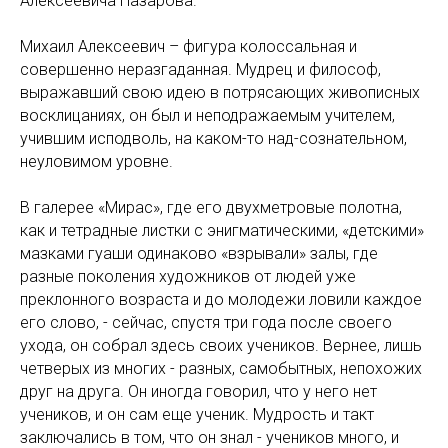
Алексеевича Назарова.
Михаил Алексеевич – фигура колоссальная и
совершенно неразгаданная. Мудрец и философ,
выражавший свою идею в потрясающих живописных
восклицаниях, он был и неподражаемым учителем,
учившим исподволь, на каком-то над-сознательном,
неуловимом уровне.
В галерее «Мирас», где его двухметровые полотна,
как и тетрадные листки с энигматическими, «детскими»
мазками гуаши одинаково «взрывали» залы, где
разные поколения художников от людей уже
преклонного возраста и до молодежи ловили каждое
его слово, - сейчас, спустя три года после своего
ухода, он собрал здесь своих учеников. Вернее, лишь
четверых из многих - разных, самобытных, непохожих
друг на друга. Он иногда говорил, что у него нет
учеников, и он сам еще ученик. Мудрость и такт
заключались в том, что он знал - учеников много, и