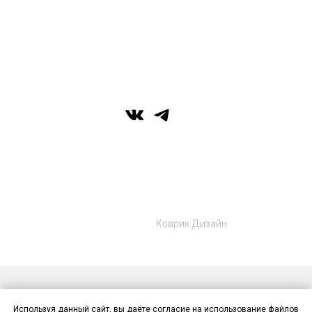
вс: выходной
г. Уфа, ул. Цюрупы 7, SHERATONPLAZA
Ufa - Congress Hotel, 2 этаж
© Галерея MIRAS
+7 (989) 957-40-16
+7 (917) 359‑05‑57
ufa.miras@gmail.com
Разработано в
Коврик Дизайн
Публичная оферта
Политика конфиденциальности
Используя данный сайт, вы даёте согласие на использование файлов