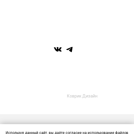
вс: выходной
г. Уфа, ул. Цюрупы 7, SHERATONPLAZA
Ufa - Congress Hotel, 2 этаж
© Галерея MIRAS
+7 (989) 957-40-16
+7 (917) 359‑05‑57
ufa.miras@gmail.com
Разработано в
Коврик Дизайн
Публичная оферта
Политика конфиденциальности
Используя данный сайт, вы даёте согласие на использование файлов