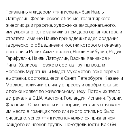
Признанным лидером «Чингисхана» был Наиль
Латфуллин. Феерическое обаяние, талант яркого
живописца и графика, художника эмоционального,
импульсивного, не затмили в нем дара организатора и
стратега. Именно Наилю принадлежит идея создания
творческого объединения, костяк которого поначалу
составили Расих Ахметвалиев, Наиль Байбурин, Радик
Гарифуллин, Наиль Латфуллин, Василь Ханнанов и
Ринат Харисов. Позже в состав группы вошли
Рафаэль Муратшин и Мидат Мухаметов. Уже первые
выставки, состоявшиеся в Санкт-Петербурге, Казани и
Москве, получили отличную прессу и одобрительные
отклики коллег по живописному цеху. Потом их тепло
встречали в США, Австрии, Голландии, Испании, Турции,
Франции… О них писали и говорили, пытаясь отыскать
им место в границах того или иного стиля, но было
очевидно: успех «Чингисхана» является признанием
каждого из членов группы. По-отдельности. Как бы