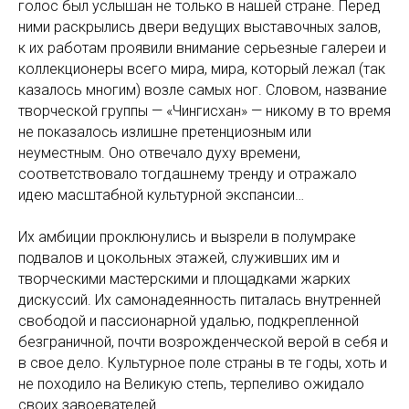
голос был услышан не только в нашей стране. Перед
ними раскрылись двери ведущих выставочных залов,
к их работам проявили внимание серьезные галереи и
коллекционеры всего мира, мира, который лежал (так
казалось многим) возле самых ног. Словом, название
творческой группы — «Чингисхан» — никому в то время
не показалось излишне претенциозным или
неуместным. Оно отвечало духу времени,
соответствовало тогдашнему тренду и отражало
идею масштабной культурной экспансии…
Их амбиции проклюнулись и вызрели в полумраке
подвалов и цокольных этажей, служивших им и
творческими мастерскими и площадками жарких
дискуссий. Их самонадеянность питалась внутренней
свободой и пассионарной удалью, подкрепленной
безграничной, почти возрожденческой верой в себя и
в свое дело. Культурное поле страны в те годы, хоть и
не походило на Великую степь, терпеливо ожидало
своих завоевателей.