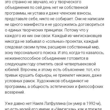
это странно не звучало, но у творческого
объединения по сей день нет ни собственной
программы, ни устава и даже членские взносы,
представьте себе, никто не собирает. Они не написали
ни одного манифеста и не удосужились договориться
о единых творческих принципах. Потому что у
каждого из них они свои. Каждый из чингисхановцев
никогда не забывал о «сольных» проектах, каждый
следовал своим путем, расширяя собственный мир,
зону персонального поиска. И это, когда-то казалось,
нежизнеспособное объединение готовится в
следующем году отметить свой четвертьвековой
юбилей. Впрочем, и этому есть объяснение: тот, кто
привык крушить барьеры, не приемлет никаких, даже
условных рамок. Художников объединяют не
программы, а общность эстетических и философских
воззрений.
Уже давно нет Наиля Латфуллина (он умер в 1992-м),
но есть музей его имени, и «Чингисхан», как и прежде,