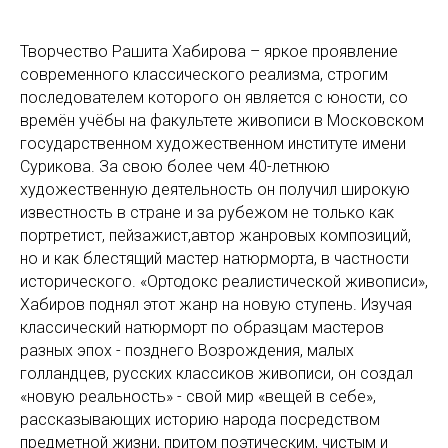
Творчество Рашита Хабирова – яркое проявление
современного классического реализма, строгим
последователем которого он является с юности, со
времён учёбы на факультете живописи в Московском
государственном художественном институте имени
Сурикова. За свою более чем 40-летнюю
художественную деятельность он получил широкую
известность в стране и за рубежом не только как
портретист, пейзажист,автор жанровых композиций,
но и как блестящий мастер натюрморта, в частности
исторического. «Ортодокс реалистической живописи»,
Хабиров поднял этот жанр на новую ступень. Изучая
классический натюрморт по образцам мастеров
разных эпох - позднего Возрождения, малых
голландцев, русских классиков живописи, он создал
«новую реальность» - свой мир «вещей в себе»,
рассказывающих историю народа посредством
предметной жизни, притом поэтическим, чистым и