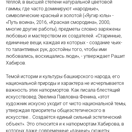
тёплой, в высшей степени натуральной цветовой
гаммы, где часто доминируют «народные»,
символические красный и золотой («Яугир юлы» -
«Путь воина», 2016, «Красная смородина», 2000,
многие другие работы), предметы словно заряжены
любовью и мастерством их создателей. «Старинные,
единичные вещи, каждая из которых - создание чьих-
то талантливых рук, достойны того, чтобы ими
любовались, восхищались люди», - утверждает Рашит
Хабиров.
Темой истории и культуры башкирского народа, его
национальной природы и характера не исчерпывается
важность этих натюрмортов. Как писала блестящий
искусствовед Эвелина Павловна Фенина, «этот
художник искусно уходит от чисто национальной темы,
утверждая приоритеты общеэстетического в
искусстве… Создаётся единый сильный эстетический
объект». Это относится и к натюрмортам Хабирова, в
которых даже современные «дачные» сюжеты