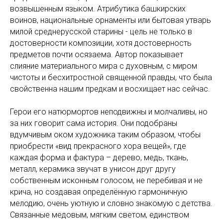
возвышенным языком. Атрибутика башкирских
воинов, национальные орнаменты или бытовая утварь
милой среднерусской старины - цель не только в
достоверности композиции, хотя достоверность
предметов почти осязаема. Автор показывает
слияние материального мира с духовным, с миром
чистоты и бесхитростной священной правды, что была
свойственна нашим предкам и восхищает нас сейчас.
Герои его натюрмортов неподвижны и молчаливы, но
за них говорит сама история. Они подобраны
вдумчивым оком художника таким образом, чтобы
приобрести «вид прекрасного хора вещей», где
каждая форма и фактура – дерево, медь, ткань,
металл, керамика звучат в унисон друг другу
собственным исконным голосом, не перебивая и не
крича, но создавая определённую гармоничную
мелодию, очень уютную и словно знакомую с детства.
Связанные медовым, мягким светом, единством