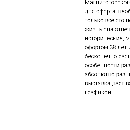
Магнитогорского
для офорта, нео
только все это 
жизнь она отпе
исторические, 
офортом 38 лет 
бесконечно раз
особенности раз
абсолютно разны
выставка даст 
графикой.