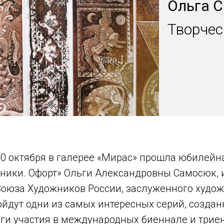
Ольга 
Творчес
20 октября в галерее «Мирас» прошла юбилейн
оники. Офорт» Ольги Александровны Самосюк, 
Союза Художников России, заслуженного худож
йдут одни из самых интересных серий, создан
оги участия в международных биеннале и трие