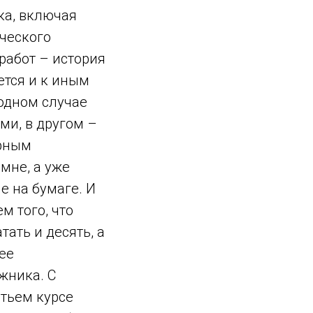
ка, включая
ического
работ – история
ется и к иным
 одном случае
ми, в другом –
ирным
мне, а уже
е на бумаге. И
м того, что
ать и десять, а
 ее
жника. С
тьем курсе