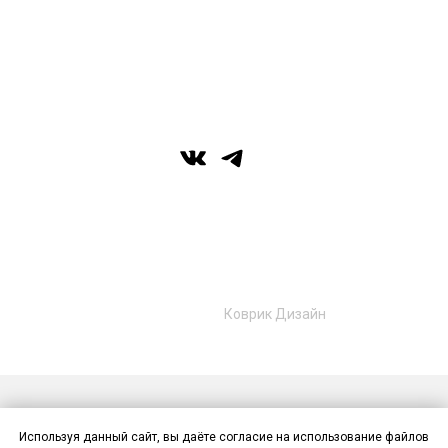
г. Уфа, ул. Цюрупы 7, SHERATONPLAZA
Ufa - Congress Hotel, 2 этаж
© Галерея MIRAS
+7 (989) 957-40-16
+7 (917) 359‑05‑57
ufa.miras@gmail.com
Разработано в
Коврик Дизайн
Публичная оферта
Политика конфиденциальности
Используя данный сайт, вы даёте согласие на использование файлов