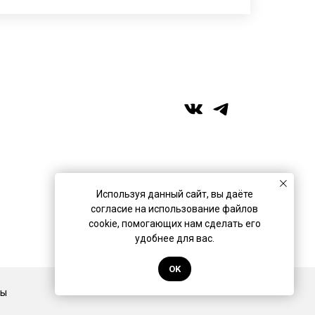
+7 (989) 957-40-16
+7 (917) 359‑05‑57
ufa.miras@gmail.com
Используя данный сайт, вы даёте
согласие на использование файлов
Разработано в
Коврик Дизайн
cookie, помогающих нам сделать его
удобнее для вас.
OK
Back to top
ты