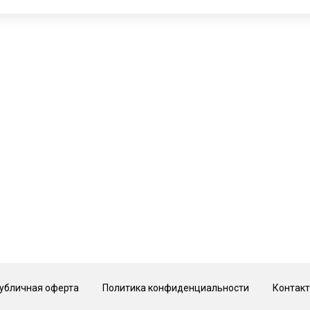
 Hotel, 2 этаж
© Галерея MIRAS
убличная оферта
Политика конфиденциальности
Контак