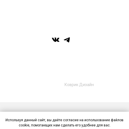
г. Уфа, ул. Цюрупы 7, SHERATONPLAZA
Ufa - Congress Hotel, 2 этаж
© Галерея MIRAS
+7 (989) 957-40-16
+7 (917) 359‑05‑57
ufa.miras@gmail.com
Разработано в
Коврик Дизайн
Публичная оферта
Политика конфиденциальности
Используя данный сайт, вы даёте согласие на использование файлов
Контакты
cookie, помогающих нам сделать его удобнее для вас.