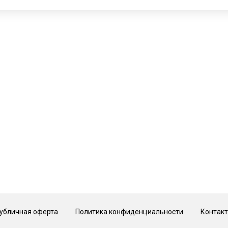
 Hotel, 2 этаж
© Галерея MIRAS
убличная оферта
Политика конфиденциальности
Контак