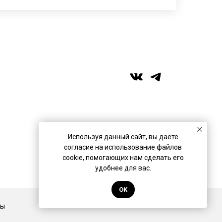
+7 (989) 957-40-16
+7 (917) 359‑05‑57
ufa.miras@gmail.com
Используя данный сайт, вы даёте
согласие на использование файлов
Разработано в
Коврик Дизайн
cookie, помогающих нам сделать его
удобнее для вас.
OK
Back to top
ты