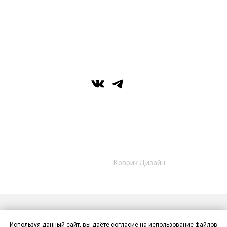
вс: выходной
г. Уфа, ул. Цюрупы 7, SHERATONPLAZA
Ufa - Congress Hotel, 2 этаж
© Галерея MIRAS
+7 (989) 957-40-16
+7 (917) 359‑05‑57
ufa.miras@gmail.com
Разработано в
Коврик Дизайн
Публичная оферта
Политика конфиденциальности
Используя данный сайт, вы даёте согласие на использование файлов