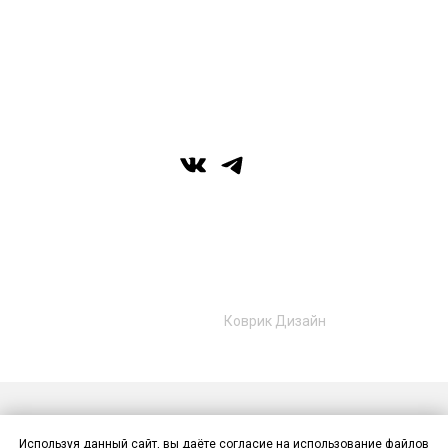
вс: выходной
г. Уфа, ул. Цюрупы 7, SHERATONPLAZA
Ufa - Congress Hotel, 2 этаж
© Галерея MIRAS
+7 (989) 957-40-16
+7 (917) 359‑05‑57
ufa.miras@gmail.com
Разработано в
Коврик Дизайн
Публичная оферта
Политика конфиденциальности
Используя данный сайт, вы даёте согласие на использование файлов