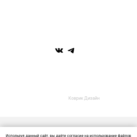
вс: выходной
г. Уфа, ул. Цюрупы 7, SHERATONPLAZA
Ufa - Congress Hotel, 2 этаж
© Галерея MIRAS
+7 (989) 957-40-16
+7 (917) 359‑05‑57
ufa.miras@gmail.com
Разработано в
Коврик Дизайн
Публичная оферта
Политика конфиденциальности
Используя данный сайт, вы даёте согласие на использование файлов