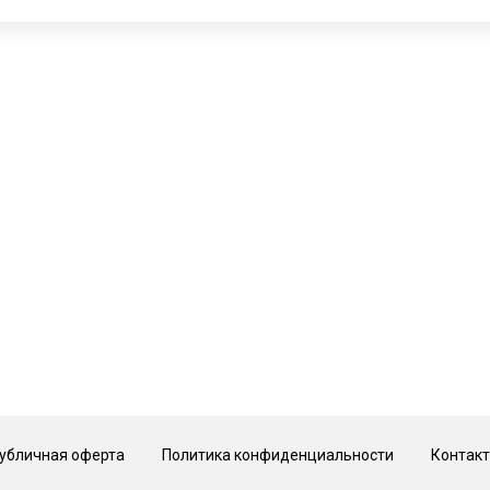
 Hotel, 2 этаж
© Галерея MIRAS
убличная оферта
Политика конфиденциальности
Контак