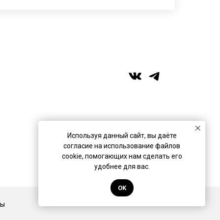
+7 (989) 957-40-16
+7 (917) 359‑05‑57
ufa.miras@gmail.com
Используя данный сайт, вы даёте
согласие на использование файлов
Разработано в
Коврик Дизайн
cookie, помогающих нам сделать его
удобнее для вас.
OK
Back to top
ты