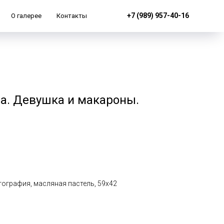
+7 (989) 957-40-16
О галерее
Контакты
а. Девушка и макароны.
тография, масляная пастель, 59х42