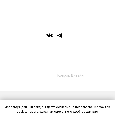
г. Уфа, ул. Цюрупы 7, SHERATONPLAZA
Ufa - Congress Hotel, 2 этаж
© Галерея MIRAS
+7 (989) 957-40-16
+7 (917) 359‑05‑57
ufa.miras@gmail.com
Разработано в
Коврик Дизайн
Публичная оферта
Политика конфиденциальности
Используя данный сайт, вы даёте согласие на использование файлов
Контакты
cookie, помогающих нам сделать его удобнее для вас.