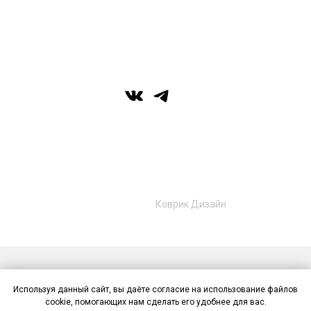
г. Уфа, ул. Цюрупы 7, SHERATONPLAZA
Ufa - Congress Hotel, 2 этаж
© Галерея MIRAS
+7 (989) 957-40-16
+7 (917) 359‑05‑57
ufa.miras@gmail.com
Разработано в
Коврик Дизайн
Публичная оферта
Политика конфиденциальности
Используя данный сайт, вы даёте согласие на использование файлов
Контакты
cookie, помогающих нам сделать его удобнее для вас.