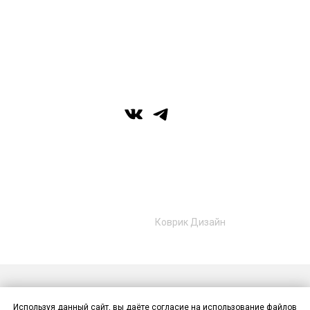
вс: выходной
г. Уфа, ул. Цюрупы 7, SHERATONPLAZA
Ufa - Congress Hotel, 2 этаж
© Галерея MIRAS
+7 (989) 957-40-16
+7 (917) 359‑05‑57
ufa.miras@gmail.com
Разработано в
Коврик Дизайн
Публичная оферта
Политика конфиденциальности
Используя данный сайт, вы даёте согласие на использование файлов