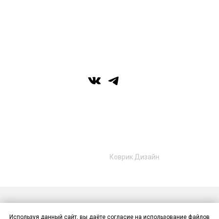
вс: выходной
г. Уфа, ул. Цюрупы 7, SHERATONPLAZA
Ufa - Congress Hotel, 2 этаж
© Галерея MIRAS
+7 (989) 957-40-16
+7 (917) 359‑05‑57
ufa.miras@gmail.com
Разработано в
Коврик Дизайн
Публичная оферта
Политика конфиденциальности
Используя данный сайт, вы даёте согласие на использование файлов