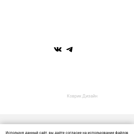
вс: выходной
г. Уфа, ул. Цюрупы 7, SHERATONPLAZA
Ufa - Congress Hotel, 2 этаж
© Галерея MIRAS
+7 (989) 957-40-16
+7 (917) 359‑05‑57
ufa.miras@gmail.com
Разработано в
Коврик Дизайн
Публичная оферта
Политика конфиденциальности
Используя данный сайт, вы даёте согласие на использование файлов