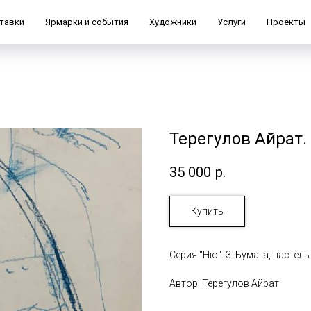
тавки
Ярмарки и события
Художники
Услуги
Проекты
Терегулов Айрат.
35 000
р.
Купить
Серия "Ню". 3. Бумага, пастель.
Автор: Терегулов Айрат