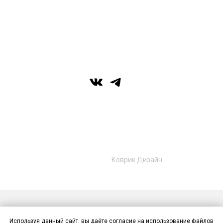
вс: выходной
г. Уфа, ул. Цюрупы 7, SHERATONPLAZA
Ufa - Congress Hotel, 2 этаж
© Галерея MIRAS
+7 (989) 957-40-16
+7 (917) 359‑05‑57
ufa.miras@gmail.com
Разработано в
Коврик Дизайн
Публичная оферта
Политика конфиденциальности
Используя данный сайт, вы даёте согласие на использование файлов