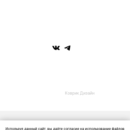
вс: выходной
г. Уфа, ул. Цюрупы 7, SHERATONPLAZA
Ufa - Congress Hotel, 2 этаж
© Галерея MIRAS
+7 (989) 957-40-16
+7 (917) 359‑05‑57
ufa.miras@gmail.com
Разработано в
Коврик Дизайн
Публичная оферта
Политика конфиденциальности
Используя данный сайт, вы даёте согласие на использование файлов