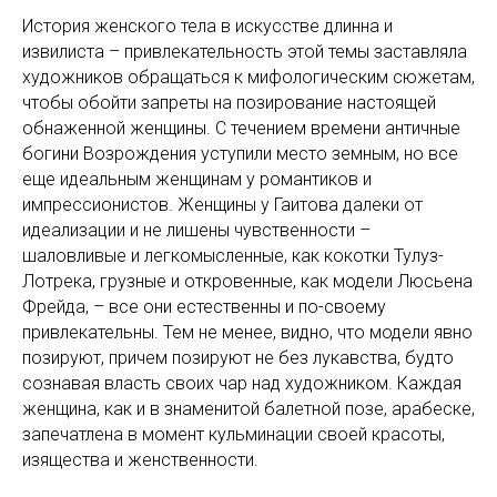
История женского тела в искусстве длинна и
извилиста – привлекательность этой темы заставляла
художников обращаться к мифологическим сюжетам,
чтобы обойти запреты на позирование настоящей
обнаженной женщины. С течением времени античные
богини Возрождения уступили место земным, но все
еще идеальным женщинам у романтиков и
импрессионистов. Женщины у Гаитова далеки от
идеализации и не лишены чувственности –
шаловливые и легкомысленные, как кокотки Тулуз-
Лотрека, грузные и откровенные, как модели Люсьена
Фрейда, – все они естественны и по-своему
привлекательны. Тем не менее, видно, что модели явно
позируют, причем позируют не без лукавства, будто
сознавая власть своих чар над художником. Каждая
женщина, как и в знаменитой балетной позе, арабеске,
запечатлена в момент кульминации своей красоты,
изящества и женственности.